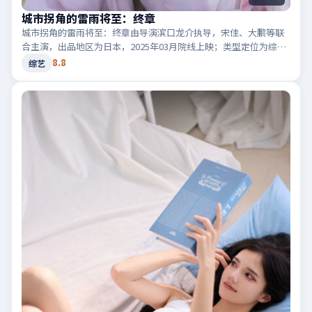
城市拐角的雷雨将至：终章
城市拐角的雷雨将至：终章由导演滨口龙介执导，宋佳、大鹏等联
合主演，出品地区为日本，2025年03月院线上映；类型定位为综艺
·科幻，世界观设定严谨。适合检索「日本科幻」「2025高分综
8.8
综艺
艺」等相关关键词。