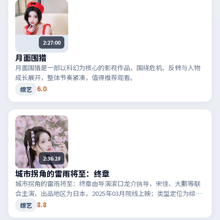
2:27:00
月面围猎
月面围猎是一部以科幻为核心的影视作品，围绕危机、反转与人物
成长展开，整体节奏紧凑，值得推荐观看。
6.0
综艺
2:36:28
城市拐角的雷雨将至：终章
城市拐角的雷雨将至：终章由导演滨口龙介执导，宋佳、大鹏等联
合主演，出品地区为日本，2025年03月院线上映；类型定位为综艺
·科幻，世界观设定严谨。适合检索「日本科幻」「2025高分综
8.8
综艺
艺」等相关关键词。