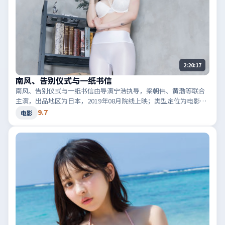
2:20:17
南风、告别仪式与一纸书信
南风、告别仪式与一纸书信由导演宁浩执导，梁朝伟、黄渤等联合
主演，出品地区为日本，2019年08月院线上映；类型定位为电影·
犯罪，黑白两道博弈。适合检索「日本犯罪」「2019高分电影」等
9.7
电影
相关关键词。