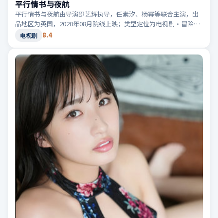
平行情书与夜航
平行情书与夜航由导演邵艺辉执导，任素汐、杨幂等联合主演，出
品地区为英国，2020年08月院线上映；类型定位为电视剧·冒险，
旅途改变人物命运。适合检索「英国冒险」「2020高分电视剧」等
8.4
电视剧
相关关键词。