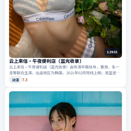
1:29:55
云上来信·午夜便利店（蓝光收录）
云上来信·午夜便利店（蓝光收录）由导演毕赣执导，黄渤、朱一
龙等联合主演，出品地区为韩国，2021年02月院线上映；类型定位
为动漫·战争，群像刻画动人。适合检索「韩国战争」「2021高分
7.3
动漫
动漫」等相关关键词。