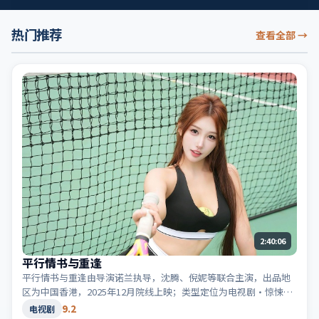
热门推荐
查看全部
→
2:40:06
平行情书与重逢
平行情书与重逢由导演诺兰执导，沈腾、倪妮等联合主演，出品地
区为中国香港，2025年12月院线上映；类型定位为电视剧·惊悚，
音效与剪辑节奏凌厉。适合检索「中国香港惊悚」「2025高分电视
9.2
电视剧