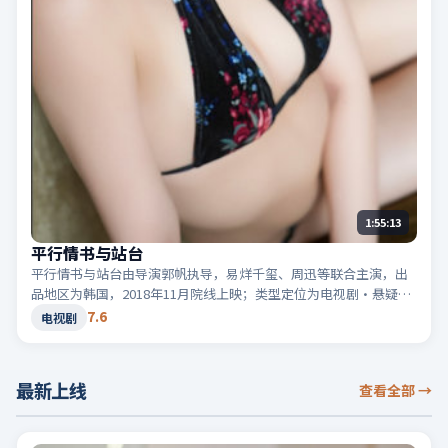
1:55:13
平行情书与站台
平行情书与站台由导演郭帆执导，易烊千玺、周迅等联合主演，出
品地区为韩国，2018年11月院线上映；类型定位为电视剧·悬疑，
真相在最后一刻揭晓。适合检索「韩国悬疑」「2018高分电视剧」
7.6
电视剧
等相关关键词。
最新上线
查看全部
→