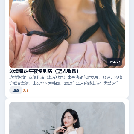
1:54:27
边境驿站午夜便利店（蓝光收录）
边境驿站午夜便利店（蓝光收录）由导演邵艺辉执导，张译、汤唯
等联合主演，出品地区为韩国，2019年11月院线上映；类型定位为
动漫·惊悚，音效与剪辑节奏凌厉。适合检索「韩国惊悚」「2019
9.7
动漫
高分动漫」等相关关键词。