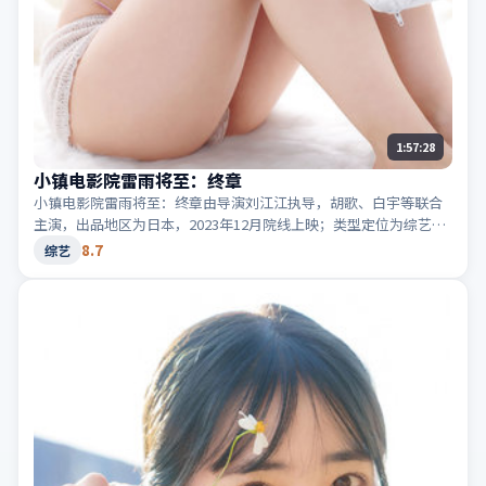
1:57:28
小镇电影院雷雨将至：终章
小镇电影院雷雨将至：终章由导演刘江江执导，胡歌、白宇等联合
主演，出品地区为日本，2023年12月院线上映；类型定位为综艺·
犯罪，黑白两道博弈。适合检索「日本犯罪」「2023高分综艺」等
8.7
综艺
相关关键词。