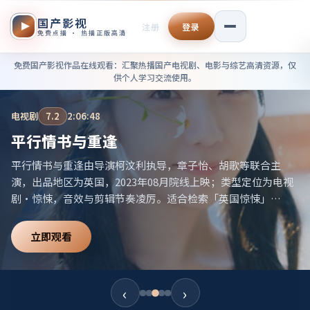
国产影视
注册
登录
免费点播 · 热播正版高清
免费国产影视作品在线观看——
免费国产影视作品在线观看
：汇聚热播国产电视剧、电影与综艺高清资源，仅
供个人学习交流使用。
电视剧
7.2
2:06:48
平行情书与重逢
平行情书与重逢由导演柯汶利执导，章子怡、胡歌等联合主
演，出品地区为英国，2023年08月院线上映；类型定位为电视
剧·惊悚，音效与剪辑节奏凌厉。适合检索「英国惊悚」
「2023高分电视剧」等相关关键词。
立即观看
‹
›