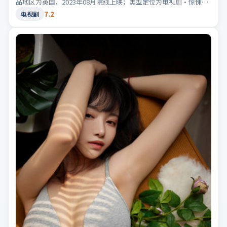
品地区为英国，2023年08月院线上映；类型定位为电视剧·惊悚，
音效与剪辑节奏凌厉。适合检索「英国惊悚」「2023高分电视剧」
7.2
电视剧
等相关关键词。